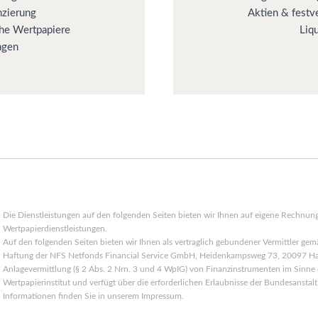
nzierung
Aktien & festv
che Wertpapiere
Liq
agen
Die Dienstleistungen auf den folgenden Seiten bieten wir Ihnen auf eigene Rechnu
Wertpapierdienstleistungen.
Auf den folgenden Seiten bieten wir Ihnen als vertraglich gebundener Vermittler ge
Haftung der NFS Netfonds Financial Service GmbH, Heidenkampsweg 73, 20097 Ha
Anlagevermittlung (§ 2 Abs. 2 Nrn. 3 und 4 WpIG) von Finanzinstrumenten im Sinne d
Wertpapierinstitut und verfügt über die erforderlichen Erlaubnisse der Bundesanstalt 
Informationen finden Sie in unserem Impressum.